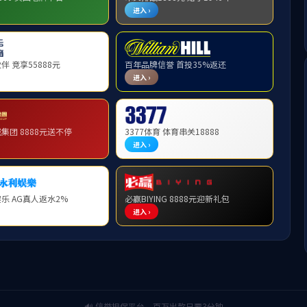
bsite
粤公网安备 44200002005416号
粤ICP备14055025号-1