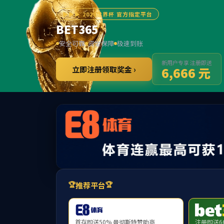
365英国
欢迎来到英国上市公司365！
当前位置：
首页
>
加入英国上市公司365
>
校
加入英国上市公司365
打造
人才战略
开年
社会招聘
“天
校园招聘
我在英国上市公司365