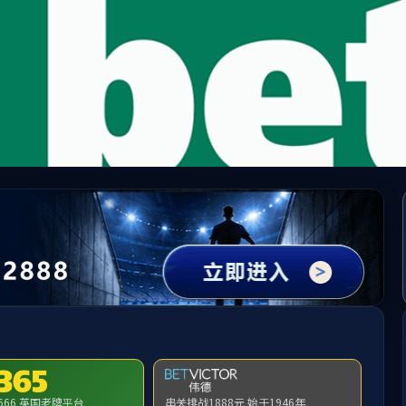
上市(集团)有限公司-Official w
园招聘
国企聚才引智第一方阵，英国上市公司365助力“百万英才汇南粤”
首周深调研，人才、项目“双招引”
下为公 厚生利用” ——英国上市公司365“鹰才”计划，就等你来
首页
1
尾页