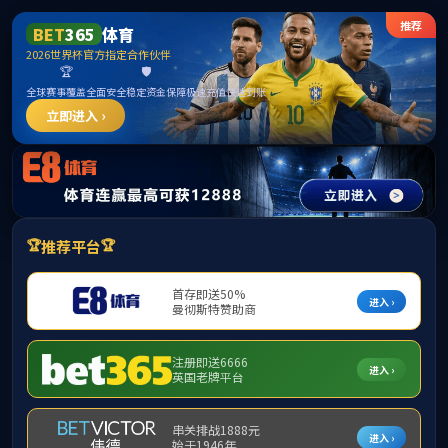
365英国上市(集团)有限公
司-Official website
欢迎来到英国上市公司365！
当前位置：
首页
>
加入英国上市公司365
>
人才战略
加入英国上市公司365
自2020年以来，
人才战略
绕“管理人才队伍、
社会招聘
升、群体活力提升、
校园招聘
公司在人才“选
才“新”生态等实际
我在英国上市公司365